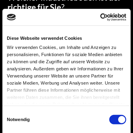
richtige für Sie
?
Hartstoffestrich – Die robuste Lösung für hohe
Diese Webseite verwendet Cookies
Belastung
Wir verwenden Cookies, um Inhalte und Anzeigen zu
Dieser Estrich ist besonders widerstandsfähig gegen
personalisieren, Funktionen für soziale Medien anbieten
mechanische Beanspruchung und Abrieb. Er eignet
zu können und die Zugriffe auf unsere Website zu
sich ideal für Werkstätten, Lagerhallen und
analysieren. Außerdem geben wir Informationen zu Ihrer
Produktionsbereiche mit hohem Staplerverkehr.
Verwendung unserer Website an unsere Partner für
soziale Medien, Werbung und Analysen weiter. Unsere
Betonböden mit integrierter
Partner führen diese Informationen möglicherweise mit
Hartstoffverschleißschicht – Noch
weiteren Daten zusammen, die Sie ihnen bereitgestellt
widerstandsfähiger
haben oder die sie im Rahmen Ihrer Nutzung der Dienste
Durch eine zusätzliche Hartstoffschicht wird die
gesammelt haben.
Einwilligungsauswahl
Abriebfestigkeit erhöht, was besonders in Bereichen
Notwendig
mit starker mechanischer Beanspruchung oder hoher