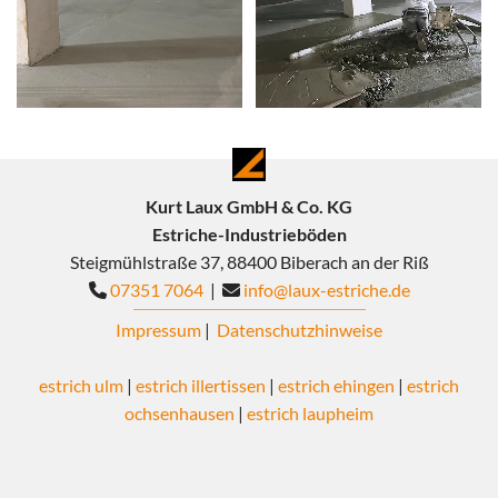
Kurt Laux GmbH & Co. KG
Estriche-Industrieböden
Steigmühlstraße 37, 88400 Biberach an der Riß
07351 7064
|
info@laux-estriche.de


Impressum
|
Datenschutzhinweise
estrich ulm
|
estrich illertissen
|
estrich ehingen
|
estrich
ochsenhausen
|
estrich laupheim