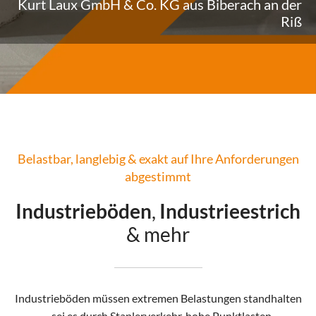
Kurt Laux GmbH & Co. KG aus Biberach an der
Riß
Belastbar, langlebig & exakt auf Ihre Anforderungen
abgestimmt
Industrieböden
,
Industrieestrich
& mehr
Industrieböden müssen extremen Belastungen standhalten
– sei es durch Staplerverkehr, hohe Punktlasten,